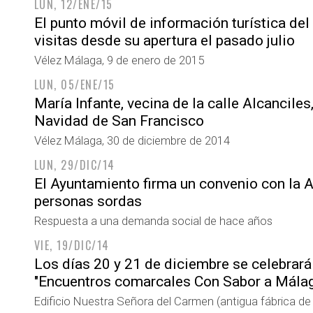
LUN, 12/ENE/15
El punto móvil de información turística de
visitas desde su apertura el pasado julio
Vélez Málaga, 9 de enero de 2015
LUN, 05/ENE/15
María Infante, vecina de la calle Alcancile
Navidad de San Francisco
Vélez Málaga, 30 de diciembre de 2014
LUN, 29/DIC/14
El Ayuntamiento firma un convenio con la A
personas sordas
Respuesta a una demanda social de hace años
VIE, 19/DIC/14
Los días 20 y 21 de diciembre se celebrará
"Encuentros comarcales Con Sabor a Mála
Edificio Nuestra Señora del Carmen (antigua fábrica de