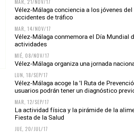
MAR, 21/NOV/17
Vélez-Málaga conciencia a los jóvenes del 
accidentes de tráfico
MAR, 14/NOV/17
Vélez-Málaga conmemora el Día Mundial de
actividades
MIÉ, 08/NOV/17
Vélez-Málaga organiza una jornada naciona
LUN, 18/SEP/17
Vélez-Málaga acoge la 'I Ruta de Prevenció
usuarios podrán tener un diagnóstico previ
MAR, 12/SEP/17
La actividad física y la pirámide de la alim
Fiesta de la Salud
JUE, 20/JUL/17