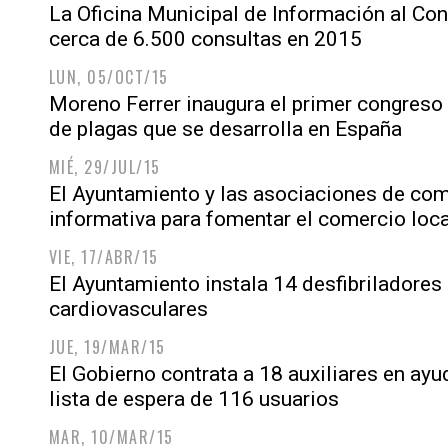
La Oficina Municipal de Información al Co
cerca de 6.500 consultas en 2015
LUN, 05/OCT/15
Moreno Ferrer inaugura el primer congreso 
de plagas que se desarrolla en España
MIÉ, 29/JUL/15
El Ayuntamiento y las asociaciones de co
informativa para fomentar el comercio loca
VIE, 17/ABR/15
El Ayuntamiento instala 14 desfibriladores
cardiovasculares
JUE, 19/MAR/15
El Gobierno contrata a 18 auxiliares en ayu
lista de espera de 116 usuarios
MAR, 10/MAR/15