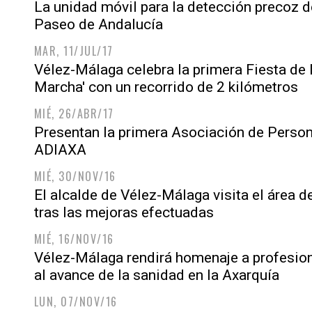
La unidad móvil para la detección precoz d
Paseo de Andalucía
MAR, 11/JUL/17
Vélez-Málaga celebra la primera Fiesta de 
Marcha' con un recorrido de 2 kilómetros
MIÉ, 26/ABR/17
Presentan la primera Asociación de Person
ADIAXA
MIÉ, 30/NOV/16
El alcalde de Vélez-Málaga visita el área d
tras las mejoras efectuadas
MIÉ, 16/NOV/16
Vélez-Málaga rendirá homenaje a profesion
al avance de la sanidad en la Axarquía
LUN, 07/NOV/16