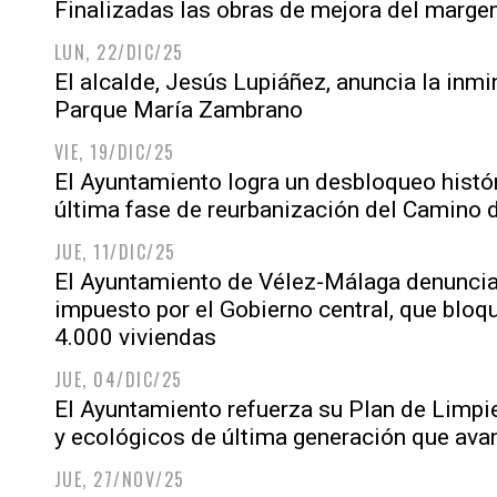
Finalizadas las obras de mejora del marg
LUN, 22/DIC/25
El alcalde, Jesús Lupiáñez, anuncia la inmi
Parque María Zambrano
VIE, 19/DIC/25
El Ayuntamiento logra un desbloqueo históri
última fase de reurbanización del Camino 
JUE, 11/DIC/25
El Ayuntamiento de Vélez-Málaga denuncia 
impuesto por el Gobierno central, que bloq
4.000 viviendas
JUE, 04/DIC/25
El Ayuntamiento refuerza su Plan de Limpi
y ecológicos de última generación que ava
JUE, 27/NOV/25