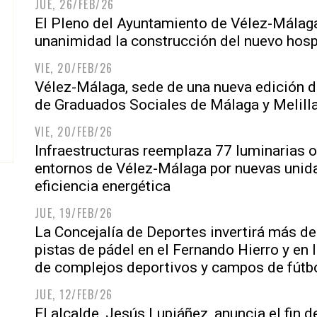
JUE, 26/FEB/26
El Pleno del Ayuntamiento de Vélez-Málaga
unanimidad la construcción del nuevo hosp
VIE, 20/FEB/26
Vélez-Málaga, sede de una nueva edición d
de Graduados Sociales de Málaga y Melill
VIE, 20/FEB/26
Infraestructuras reemplaza 77 luminarias 
entornos de Vélez-Málaga por nuevas unid
eficiencia energética
JUE, 19/FEB/26
La Concejalía de Deportes invertirá más d
pistas de pádel en el Fernando Hierro y en
de complejos deportivos y campos de fútbo
JUE, 12/FEB/26
El alcalde, Jesús Lupiáñez, anuncia el fin 