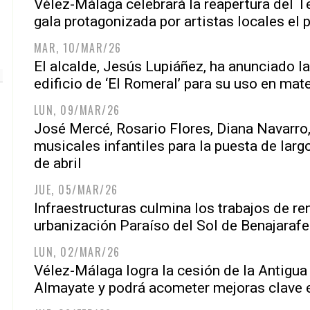
Vélez-Málaga celebrará la reapertura del T
gala protagonizada por artistas locales el
MAR, 10/MAR/26
El alcalde, Jesús Lupiáñez, ha anunciado l
edificio de ‘El Romeral’ para su uso en ma
LUN, 09/MAR/26
José Mercé, Rosario Flores, Diana Navarro
musicales infantiles para la puesta de lar
de abril
JUE, 05/MAR/26
Infraestructuras culmina los trabajos de r
urbanización Paraíso del Sol de Benajarafe
LUN, 02/MAR/26
Vélez-Málaga logra la cesión de la Antigua
Almayate y podrá acometer mejoras clave e