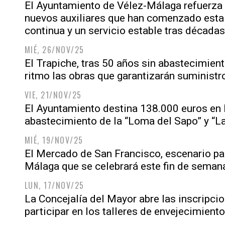
El Ayuntamiento de Vélez-Málaga refuerza l
nuevos auxiliares que han comenzado esta
continua y un servicio estable tras décadas
MIÉ, 26/NOV/25
El Trapiche, tras 50 años sin abastecimien
ritmo las obras que garantizarán suministr
VIE, 21/NOV/25
El Ayuntamiento destina 138.000 euros en l
abastecimiento de la “Loma del Sapo” y “L
MIÉ, 19/NOV/25
El Mercado de San Francisco, escenario para
Málaga que se celebrará este fin de seman
LUN, 17/NOV/25
La Concejalía del Mayor abre las inscripci
participar en los talleres de envejecimiento