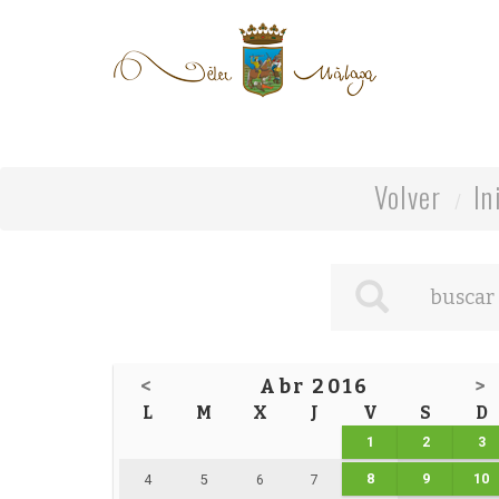
Volver
In
<
Abr 2016
>
L
M
X
J
V
S
D
1
2
3
8
9
10
4
5
6
7