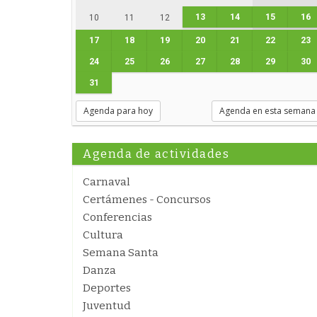
13
14
15
16
10
11
12
17
18
19
20
21
22
23
24
25
26
27
28
29
30
31
Agenda para hoy
Agenda en esta semana
Agenda de actividades
Carnaval
Certámenes - Concursos
Conferencias
Cultura
Semana Santa
Danza
Deportes
Juventud