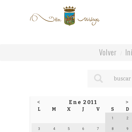
Volver
In
<
Ene 2011
>
L
M
X
J
V
S
D
1
2
3
4
5
6
7
8
9