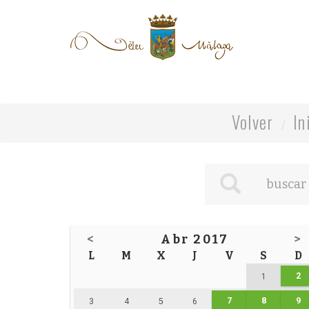
Volver
In
<
Abr 2017
>
L
M
X
J
V
S
D
2
1
7
8
9
3
4
5
6