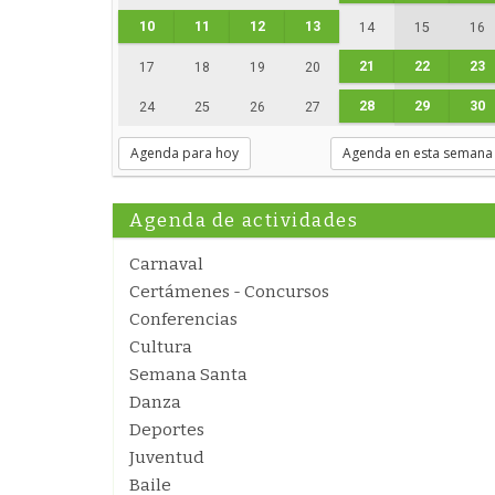
10
11
12
13
14
15
16
21
22
23
17
18
19
20
28
29
30
24
25
26
27
Agenda para hoy
Agenda en esta semana
Agenda de actividades
Carnaval
Certámenes - Concursos
Conferencias
Cultura
Semana Santa
Danza
Deportes
Juventud
Baile