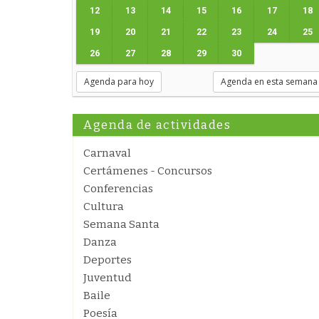
12
13
14
15
16
17
18
19
20
21
22
23
24
25
26
27
28
29
30
Agenda para hoy
Agenda en esta semana
Agenda de actividades
Carnaval
Certámenes - Concursos
Conferencias
Cultura
Semana Santa
Danza
Deportes
Juventud
Baile
Poesía