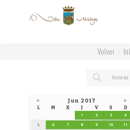
Volver
In
<
Jun 2017
>
L
M
X
J
V
S
D
1
2
3
4
6
7
8
9
10
11
5