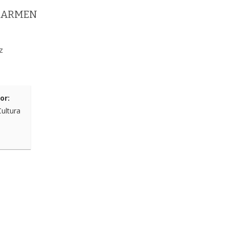
 CARMEN
z
or:
Cultura