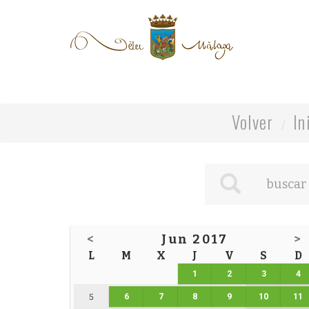
Volver
In
<
Jun 2017
>
L
M
X
J
V
S
D
1
2
3
4
6
7
8
9
10
11
5