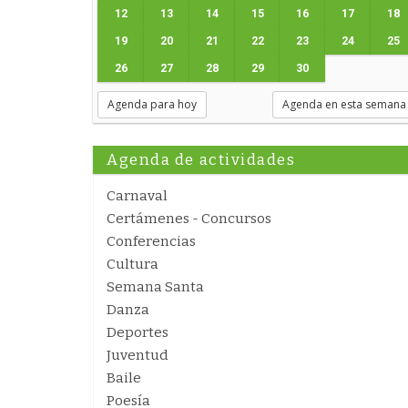
12
13
14
15
16
17
18
19
20
21
22
23
24
25
26
27
28
29
30
Agenda para hoy
Agenda en esta semana
Agenda de actividades
Carnaval
Certámenes - Concursos
Conferencias
Cultura
Semana Santa
Danza
Deportes
Juventud
Baile
Poesía