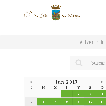
Volver
In
<
Jun 2017
>
L
M
X
J
V
S
D
1
2
3
4
6
7
8
9
10
11
5