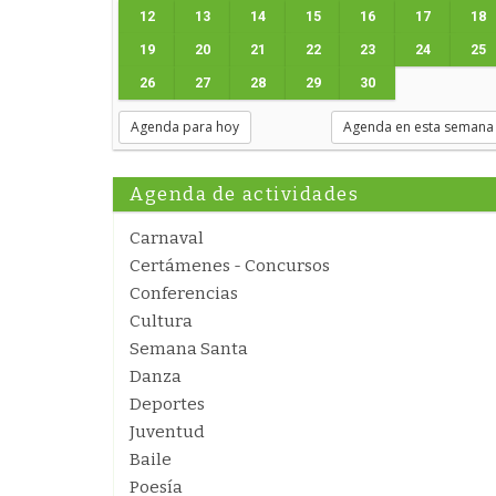
12
13
14
15
16
17
18
19
20
21
22
23
24
25
26
27
28
29
30
Agenda para hoy
Agenda en esta semana
Agenda de actividades
Carnaval
Certámenes - Concursos
Conferencias
Cultura
Semana Santa
Danza
Deportes
Juventud
Baile
Poesía