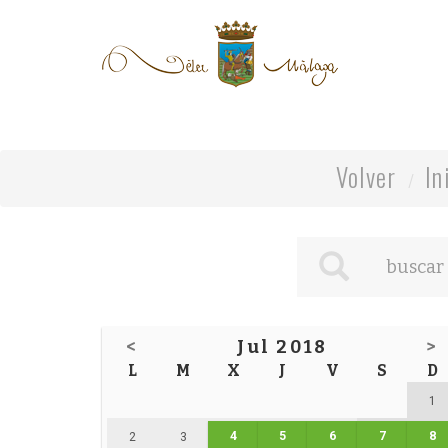
Volver
In
<
Jul 2018
>
L
M
X
J
V
S
D
1
4
5
6
7
8
2
3