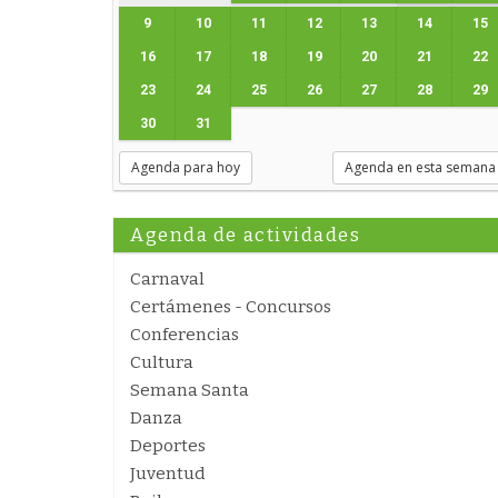
9
10
11
12
13
14
15
16
17
18
19
20
21
22
23
24
25
26
27
28
29
30
31
Agenda para hoy
Agenda en esta semana
Agenda de actividades
Carnaval
Certámenes - Concursos
Conferencias
Cultura
Semana Santa
Danza
Deportes
Juventud