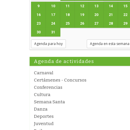
9
10
11
12
13
14
15
16
17
18
19
20
21
22
23
24
25
26
27
28
29
30
31
Agenda para hoy
Agenda en esta semana
Agenda de actividades
Carnaval
Certámenes - Concursos
Conferencias
Cultura
Semana Santa
Danza
Deportes
Juventud