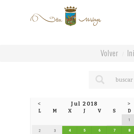
Volver
In
<
Jul 2018
>
L
M
X
J
V
S
D
1
4
5
6
7
8
2
3