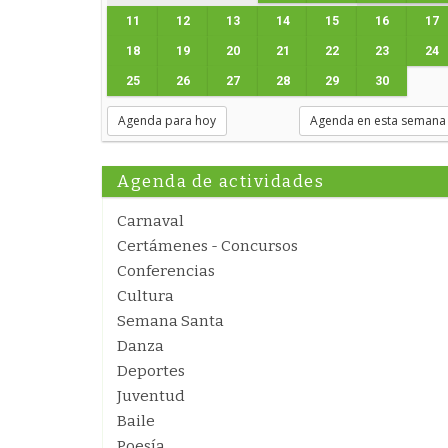
11
12
13
14
15
16
17
18
19
20
21
22
23
24
25
26
27
28
29
30
Agenda para hoy
Agenda en esta semana
Agenda de actividades
Carnaval
Certámenes - Concursos
Conferencias
Cultura
Semana Santa
Danza
Deportes
Juventud
Baile
Poesía