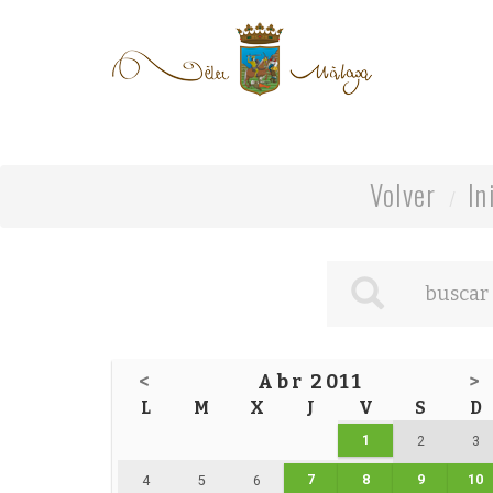
Volver
In
<
Abr 2011
>
L
M
X
J
V
S
D
1
2
3
7
8
9
10
4
5
6