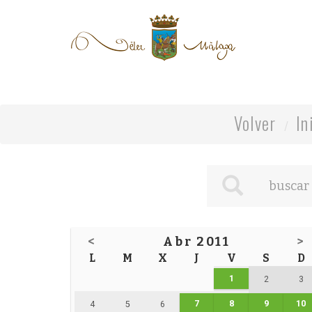
Volver
In
<
Abr 2011
>
L
M
X
J
V
S
D
1
2
3
7
8
9
10
4
5
6