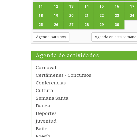
11
12
13
14
15
16
17
18
19
20
21
22
23
24
25
26
27
28
29
30
Agenda para hoy
Agenda en esta semana
Agenda de actividades
Carnaval
Certámenes - Concursos
Conferencias
Cultura
Semana Santa
Danza
Deportes
Juventud
Baile
Poesía