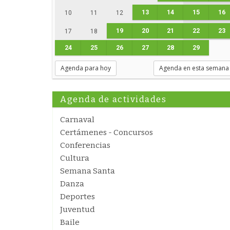
13
14
15
16
10
11
12
19
20
21
22
23
17
18
24
25
26
27
28
29
Agenda para hoy
Agenda en esta semana
Agenda de actividades
Carnaval
Certámenes - Concursos
Conferencias
Cultura
Semana Santa
Danza
Deportes
Juventud
Baile