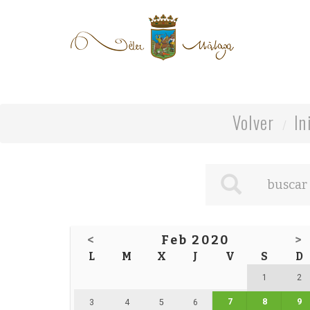
Volver
In
<
Feb 2020
>
L
M
X
J
V
S
D
1
2
7
8
9
3
4
5
6