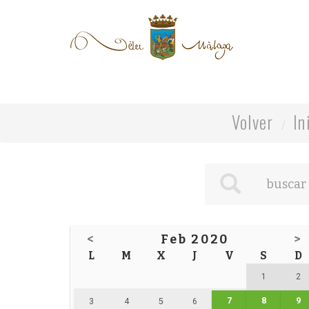
Volver
In
<
Feb 2020
>
L
M
X
J
V
S
D
1
2
7
8
9
3
4
5
6