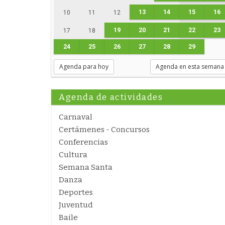
13
14
15
16
10
11
12
19
20
21
22
23
17
18
24
25
26
27
28
29
Agenda para hoy
Agenda en esta semana
Agenda de actividades
Carnaval
Certámenes - Concursos
Conferencias
Cultura
Semana Santa
Danza
Deportes
Juventud
Baile