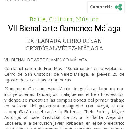
Compartir
Baile
,
Cultura
,
Música
VII Bienal arte flamenco Málaga
EXPLANADA CERRO DE SAN
CRISTÓBAL/VÉLEZ-MÁLAGA
VII BIENAL DE ARTE FLAMENCO MÁLAGA
Con la actuación de Fran Moya "Sonamundo" en la Explanada
Cerro de San Cristóbal de Vélez-Málaga, el jueves 26 de
agosto de 2021 a las 21:30 horas
"Sonamundo" es un espectáculo de guitarra flamenca que
incluye bulerías, fandangos, malagueñas, entre otros estilos,
y donde se muestran las composiciones del primer trabajo
en solitario del guitarrista malagueño Fran Moya, al que
acompañarán en el cante La Boterita, Chelo Soto y Miguel
Astorga; al baile Cristóbal García, a la flauta Alejandro
Escalera, a la percusión Javier Rabadán, en el bajo eléctrico
Paco Peña y en el compás Ramón Heredia, con una puesta