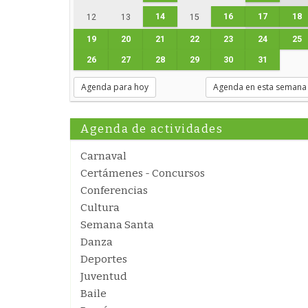
14
16
17
18
12
13
15
19
20
21
22
23
24
25
26
27
28
29
30
31
Agenda para hoy
Agenda en esta semana
Agenda de actividades
Carnaval
Certámenes - Concursos
Conferencias
Cultura
Semana Santa
Danza
Deportes
Juventud
Baile