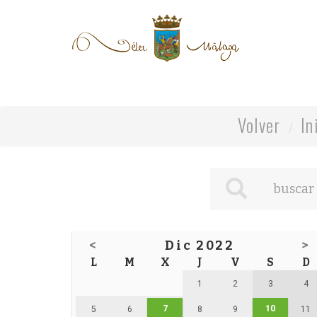
Volver
In
<
Dic 2022
>
L
M
X
J
V
S
D
1
2
3
4
7
10
5
6
8
9
11