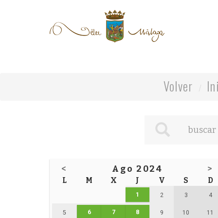
Volver
In
<
Ago 2024
>
L
M
X
J
V
S
D
1
2
3
4
6
7
8
5
9
10
11