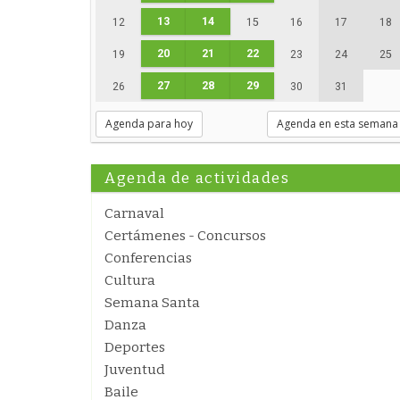
13
14
12
15
16
17
18
20
21
22
19
23
24
25
27
28
29
26
30
31
Agenda para hoy
Agenda en esta semana
Agenda de actividades
Carnaval
Certámenes - Concursos
Conferencias
Cultura
Semana Santa
Danza
Deportes
Juventud
Baile