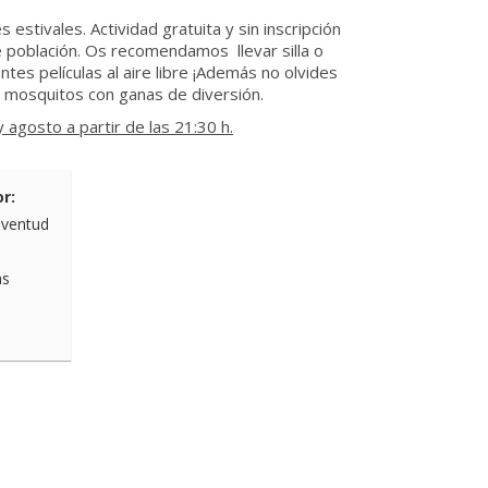
stivales. Actividad gratuita y sin inscripción
e población. Os recomendamos llevar silla o
tes películas al aire libre ¡Además no olvides
 mosquitos con ganas de diversión.
y agosto a partir de las 21:30 h.
r:
uventud
as