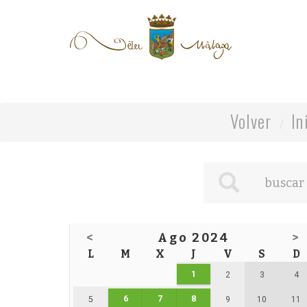
Volver
In
<
Ago 2024
>
L
M
X
J
V
S
D
1
2
3
4
6
7
8
5
9
10
11