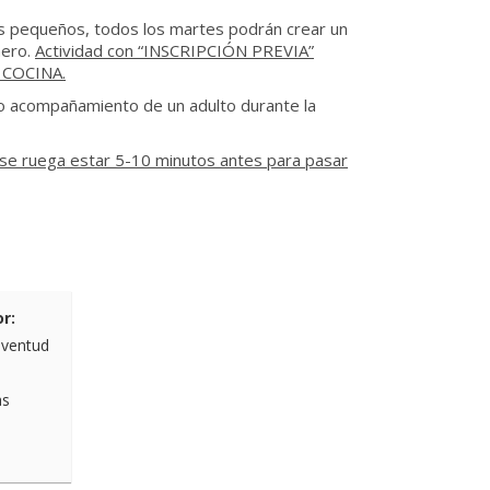
ás pequeños, todos los martes podrán crear un
nero.
Actividad con “INSCRIPCIÓN PREVIA”
 COCINA.
o acompañamiento de un adulto durante la
ue se ruega estar 5-10 minutos antes para pasar
r:
uventud
as