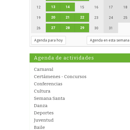
13
14
12
15
16
17
18
20
21
22
19
23
24
25
27
28
29
26
30
31
Agenda para hoy
Agenda en esta semana
Agenda de actividades
Carnaval
Certámenes - Concursos
Conferencias
Cultura
Semana Santa
Danza
Deportes
Juventud
Baile