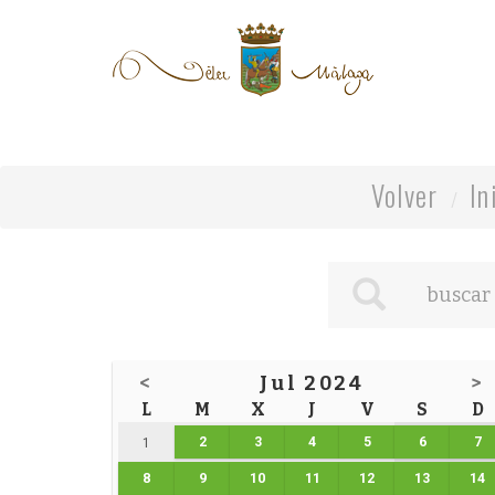
Volver
In
<
Jul 2024
>
L
M
X
J
V
S
D
2
3
4
5
6
7
1
8
9
10
11
12
13
14