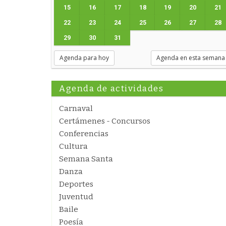
15
16
17
18
19
20
21
22
23
24
25
26
27
28
29
30
31
Agenda para hoy
Agenda en esta semana
Agenda de actividades
Carnaval
Certámenes - Concursos
Conferencias
Cultura
Semana Santa
Danza
Deportes
Juventud
Baile
Poesía