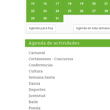
15
16
17
18
19
20
21
22
23
24
25
26
27
28
29
30
31
Agenda para hoy
Agenda en esta semana
Agenda de actividades
Carnaval
Certámenes - Concursos
Conferencias
Cultura
Semana Santa
Danza
Deportes
Juventud
Baile
Poesía