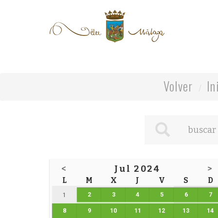
Volver
In
<
Jul 2024
>
L
M
X
J
V
S
D
2
3
4
5
6
7
1
8
9
10
11
12
13
14