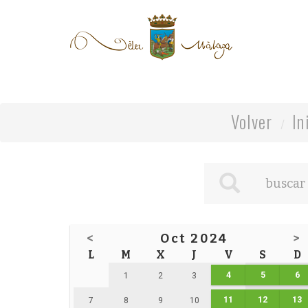
Volver
In
<
Oct 2024
>
L
M
X
J
V
S
D
4
5
6
1
2
3
11
12
13
7
8
9
10