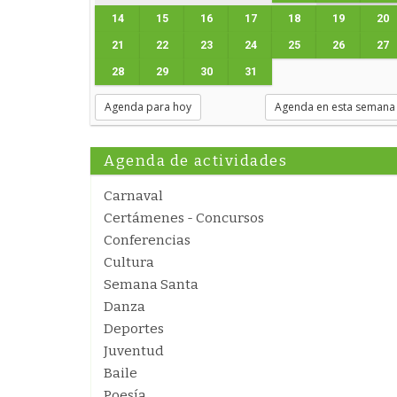
14
15
16
17
18
19
20
21
22
23
24
25
26
27
28
29
30
31
Agenda para hoy
Agenda en esta semana
Agenda de actividades
Carnaval
Certámenes - Concursos
Conferencias
Cultura
Semana Santa
Danza
Deportes
Juventud
Baile
Poesía