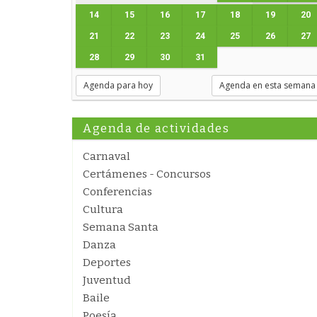
14
15
16
17
18
19
20
21
22
23
24
25
26
27
28
29
30
31
Agenda para hoy
Agenda en esta semana
Agenda de actividades
Carnaval
Certámenes - Concursos
Conferencias
Cultura
Semana Santa
Danza
Deportes
Juventud
Baile
Poesía