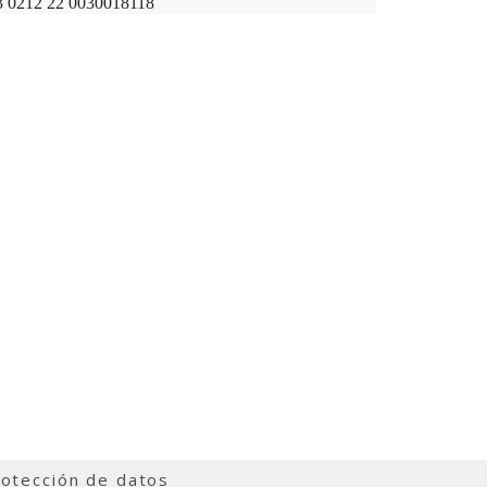
03 0212 22 0030018118
otección de datos