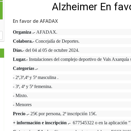
Alzheimer En fa
En favor de AFADAX
Organiza .-
AFADAX.
Colabora.-
Concejalía de Deportes.
Días.-
del 04 al 05 de octubre 2024.
Lugar.-
Instalaciones del complejo deportivo de Vals Axarquía 
Categorías .-
- 2ª,3ª,4ª y 5ª masculina .
- 3ª, 4ª y 5ª femenina.
- Mixto.
- Menores
Precio .-
25€ por persona, 2ª inscripción 15€.
+ información e inscripción .-
677545322 o en la aplicación