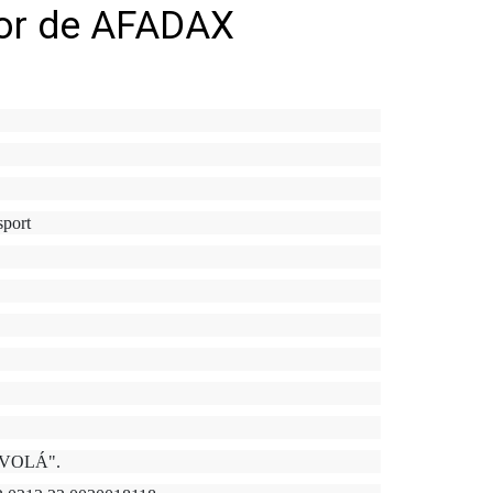
vor de AFADAX
sport
 "VOLÁ".