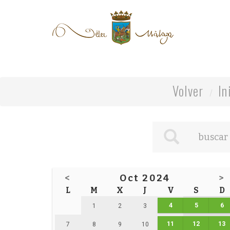
Volver
In
<
Oct 2024
>
L
M
X
J
V
S
D
4
5
6
1
2
3
11
12
13
7
8
9
10