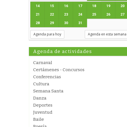
14
15
16
17
18
19
20
21
22
23
24
25
26
27
28
29
30
31
Agenda para hoy
Agenda en esta semana
Agenda de actividades
Carnaval
Certámenes - Concursos
Conferencias
Cultura
Semana Santa
Danza
Deportes
Juventud
Baile
Poesía