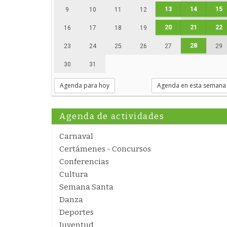
13
14
15
9
10
11
12
20
21
22
16
17
18
19
28
23
24
25
26
27
29
30
31
Agenda para hoy
Agenda en esta semana
Agenda de actividades
Carnaval
Certámenes - Concursos
Conferencias
Cultura
Semana Santa
Danza
Deportes
Juventud