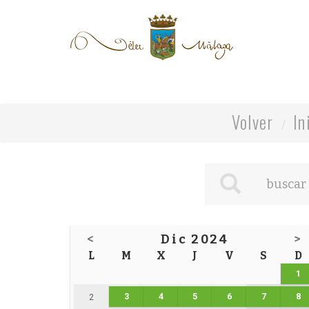
Volver
In
<
Dic 2024
>
L
M
X
J
V
S
D
1
3
4
5
6
7
8
2