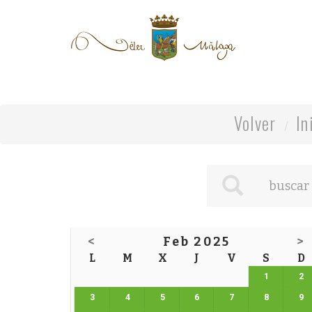
Volver
In
<
Feb 2025
>
L
M
X
J
V
S
D
1
2
3
4
5
6
7
8
9