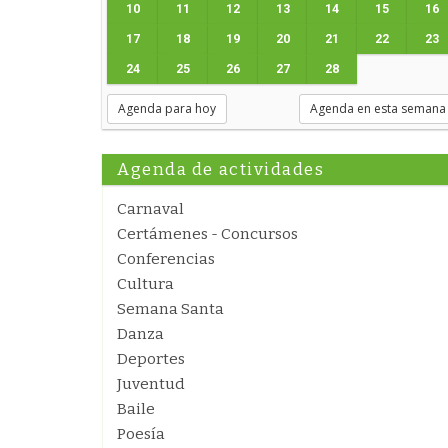
10
11
12
13
14
15
16
17
18
19
20
21
22
23
24
25
26
27
28
Agenda para hoy
Agenda en esta semana
Agenda de actividades
Carnaval
Certámenes - Concursos
Conferencias
Cultura
Semana Santa
Danza
Deportes
Juventud
Baile
Poesía