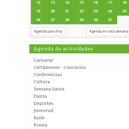
12
13
14
15
16
17
18
19
20
21
22
23
24
25
26
27
28
29
30
31
Agenda para hoy
Agenda en esta semana
Agenda de actividades
Carnaval
Certámenes - Concursos
Conferencias
Cultura
Semana Santa
Danza
Deportes
Juventud
Baile
Poesía