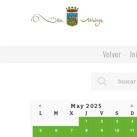
Volver
In
<
May 2025
>
L
M
X
J
V
S
D
1
2
3
4
5
6
7
8
9
10
11