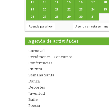
12
13
14
15
16
17
18
19
20
21
22
23
24
25
26
27
28
29
30
31
Agenda para hoy
Agenda en esta semana
Agenda de actividades
Carnaval
Certámenes - Concursos
Conferencias
Cultura
Semana Santa
Danza
Deportes
Juventud
Baile
Poesía