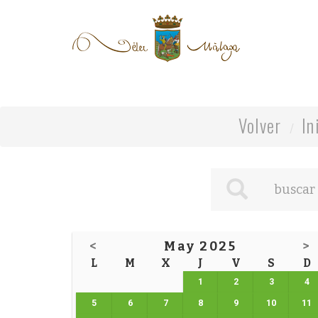
Volver
In
<
May 2025
>
L
M
X
J
V
S
D
1
2
3
4
5
6
7
8
9
10
11