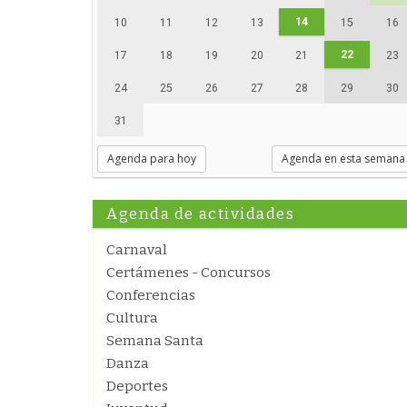
14
10
11
12
13
15
16
22
17
18
19
20
21
23
24
25
26
27
28
29
30
31
Agenda para hoy
Agenda en esta semana
Agenda de actividades
Carnaval
Certámenes - Concursos
Conferencias
Cultura
Semana Santa
Danza
Deportes