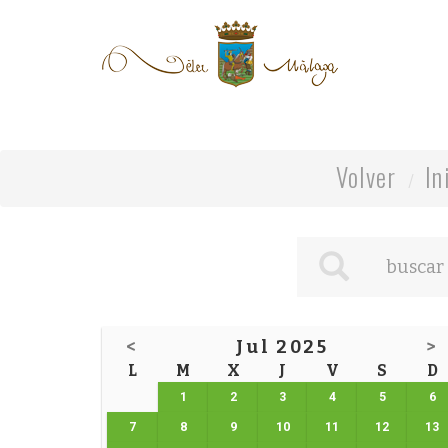
Volver
In
<
Jul 2025
>
L
M
X
J
V
S
D
1
2
3
4
5
6
7
8
9
10
11
12
13