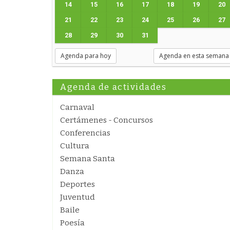
14
15
16
17
18
19
20
21
22
23
24
25
26
27
28
29
30
31
Agenda para hoy
Agenda en esta semana
Agenda de actividades
Carnaval
Certámenes - Concursos
Conferencias
Cultura
Semana Santa
Danza
Deportes
Juventud
Baile
Poesía