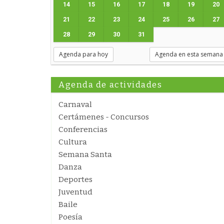
14
15
16
17
18
19
20
21
22
23
24
25
26
27
28
29
30
31
Agenda para hoy
Agenda en esta semana
Agenda de actividades
Carnaval
Certámenes - Concursos
Conferencias
Cultura
Semana Santa
Danza
Deportes
Juventud
Baile
Poesía