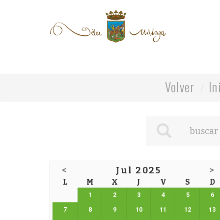
Volver
In
<
Jul 2025
>
L
M
X
J
V
S
D
1
2
3
4
5
6
7
8
9
10
11
12
13