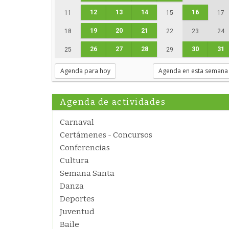
12
13
14
16
11
15
17
19
20
21
18
22
23
24
26
27
28
30
31
25
29
Agenda para hoy
Agenda en esta semana
Agenda de actividades
Carnaval
Certámenes - Concursos
Conferencias
Cultura
Semana Santa
Danza
Deportes
Juventud
Baile