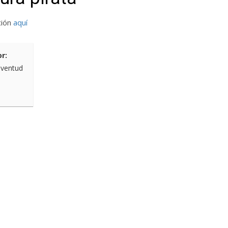
ción
aquí
r:
uventud