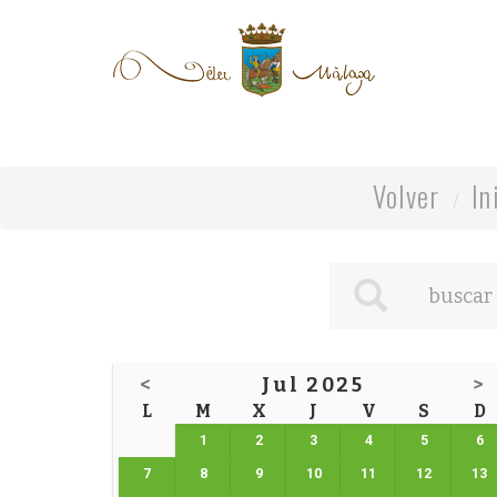
Volver
In
<
Jul 2025
>
L
M
X
J
V
S
D
1
2
3
4
5
6
7
8
9
10
11
12
13