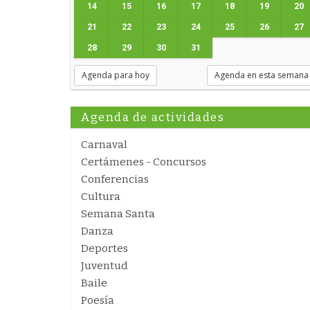
14
15
16
17
18
19
20
21
22
23
24
25
26
27
28
29
30
31
Agenda para hoy
Agenda en esta semana
Agenda de actividades
Carnaval
Certámenes - Concursos
Conferencias
Cultura
Semana Santa
Danza
Deportes
Juventud
Baile
Poesía