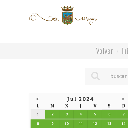
Volver
In
<
Jul 2024
>
L
M
X
J
V
S
D
2
3
4
5
6
7
1
8
9
10
11
12
13
14