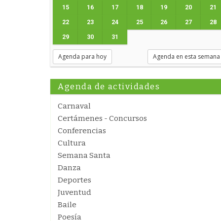
15
16
17
18
19
20
21
22
23
24
25
26
27
28
29
30
31
Agenda para hoy
Agenda en esta semana
Agenda de actividades
Carnaval
Certámenes - Concursos
Conferencias
Cultura
Semana Santa
Danza
Deportes
Juventud
Baile
Poesía