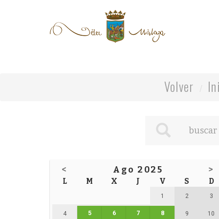
Volver
In
<
Ago 2025
>
L
M
X
J
V
S
D
1
2
3
5
6
7
8
4
9
10