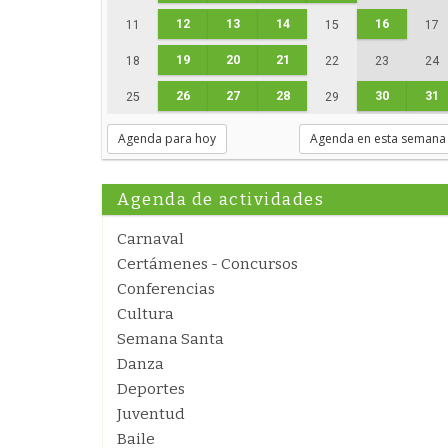
12
13
14
16
11
15
17
19
20
21
18
22
23
24
26
27
28
30
31
25
29
Agenda para hoy
Agenda en esta semana
Agenda de actividades
Carnaval
Certámenes - Concursos
Conferencias
Cultura
Semana Santa
Danza
Deportes
Juventud
Baile