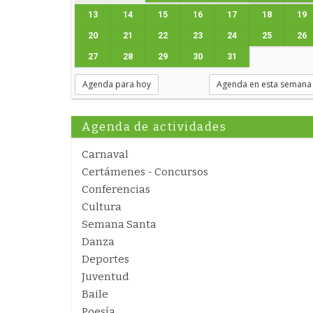
13
14
15
16
17
18
19
20
21
22
23
24
25
26
27
28
29
30
31
Agenda para hoy
Agenda en esta semana
Agenda de actividades
Carnaval
Certámenes - Concursos
Conferencias
Cultura
Semana Santa
Danza
Deportes
Juventud
Baile
Poesía