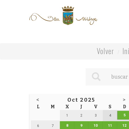
Volver
In
<
Oct 2025
>
L
M
X
J
V
S
D
5
1
2
3
4
8
9
10
11
12
6
7