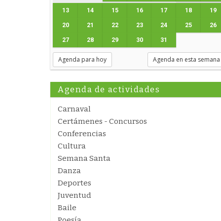
13
14
15
16
17
18
19
20
21
22
23
24
25
26
27
28
29
30
31
Agenda para hoy
Agenda en esta semana
Agenda de actividades
Carnaval
Certámenes - Concursos
Conferencias
Cultura
Semana Santa
Danza
Deportes
Juventud
Baile
Poesía