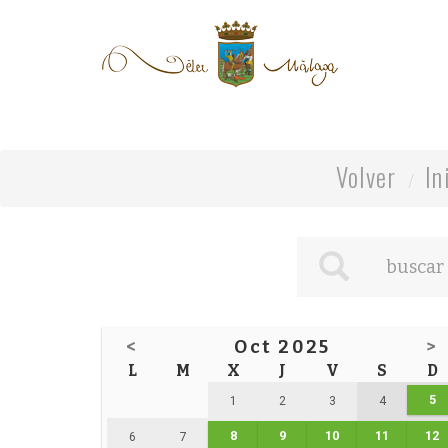
Volver
In
<
Oct 2025
>
L
M
X
J
V
S
D
5
1
2
3
4
8
9
10
11
12
6
7