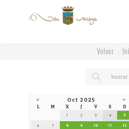
Volver
In
<
Oct 2025
>
L
M
X
J
V
S
D
5
1
2
3
4
8
9
10
11
12
6
7