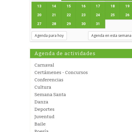
13
14
15
16
17
18
19
20
21
22
23
24
25
26
27
28
29
30
31
Agenda para hoy
Agenda en esta semana
Agenda de actividades
Carnaval
Certámenes - Concursos
Conferencias
Cultura
Semana Santa
Danza
Deportes
Juventud
Baile
Poesía