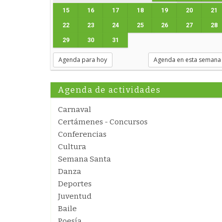
15
16
17
18
19
20
21
22
23
24
25
26
27
28
29
30
31
Agenda para hoy
Agenda en esta semana
Agenda de actividades
Carnaval
Certámenes - Concursos
Conferencias
Cultura
Semana Santa
Danza
Deportes
Juventud
Baile
Poesía