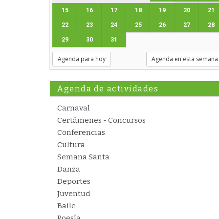
15
16
17
18
19
20
21
22
23
24
25
26
27
28
29
30
31
Agenda para hoy
Agenda en esta semana
Agenda de actividades
Carnaval
Certámenes - Concursos
Conferencias
Cultura
Semana Santa
Danza
Deportes
Juventud
Baile
Poesía