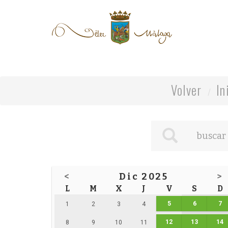
Volver
In
<
Dic 2025
>
L
M
X
J
V
S
D
5
6
7
1
2
3
4
12
13
14
8
9
10
11