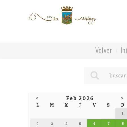
Volver
In
<
Feb 2026
>
L
M
X
J
V
S
D
1
6
7
8
2
3
4
5