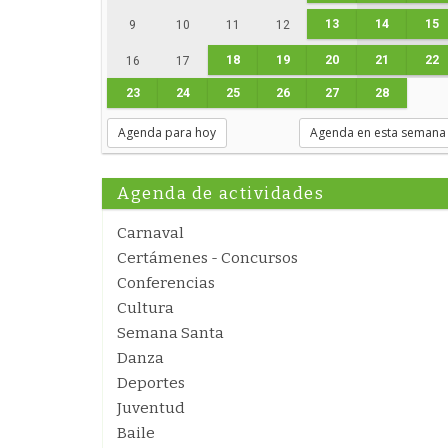
13
14
15
9
10
11
12
18
19
20
21
22
16
17
23
24
25
26
27
28
Agenda para hoy
Agenda en esta semana
Agenda de actividades
Carnaval
Certámenes - Concursos
Conferencias
Cultura
Semana Santa
Danza
Deportes
Juventud
Baile