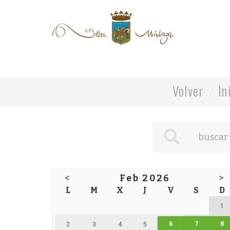
Volver
In
<
Feb 2026
>
L
M
X
J
V
S
D
1
6
7
8
2
3
4
5