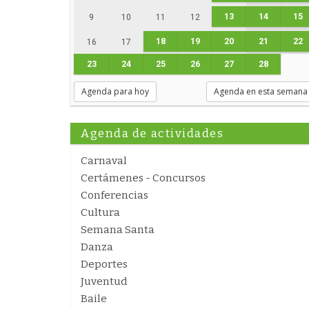
13
14
15
9
10
11
12
18
19
20
21
22
16
17
23
24
25
26
27
28
Agenda para hoy
Agenda en esta semana
Agenda de actividades
Carnaval
Certámenes - Concursos
Conferencias
Cultura
Semana Santa
Danza
Deportes
Juventud
Baile