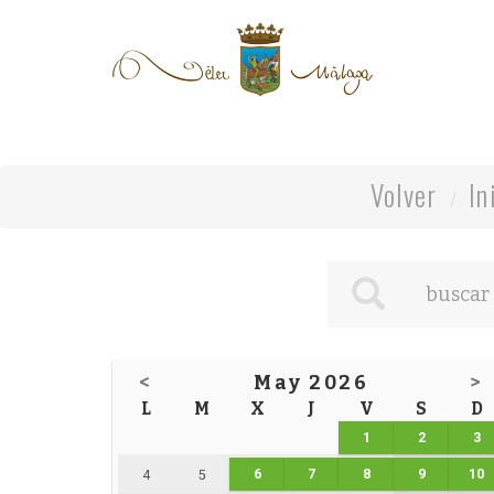
Volver
In
<
May 2026
>
L
M
X
J
V
S
D
1
2
3
6
7
8
9
10
4
5