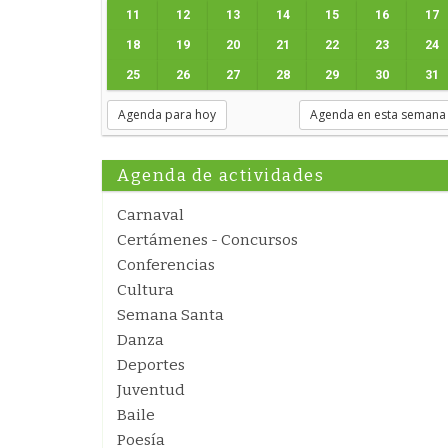
11
12
13
14
15
16
17
18
19
20
21
22
23
24
25
26
27
28
29
30
31
Agenda para hoy
Agenda en esta semana
Agenda de actividades
Carnaval
Certámenes - Concursos
Conferencias
Cultura
Semana Santa
Danza
Deportes
Juventud
Baile
Poesía