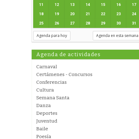
11
12
13
14
15
16
17
18
19
20
21
22
23
24
25
26
27
28
29
30
31
Agenda para hoy
Agenda en esta semana
Agenda de actividades
Carnaval
Certámenes - Concursos
Conferencias
Cultura
Semana Santa
Danza
Deportes
Juventud
Baile
Poesía