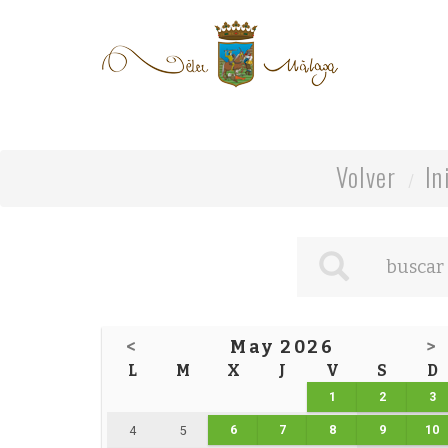
Volver
In
<
May 2026
>
L
M
X
J
V
S
D
1
2
3
6
7
8
9
10
4
5