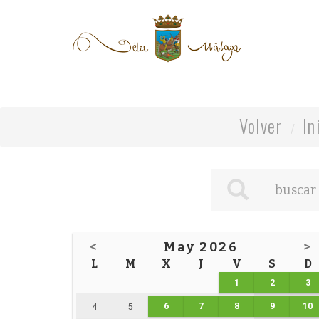
Volver
In
<
May 2026
>
L
M
X
J
V
S
D
1
2
3
6
7
8
9
10
4
5