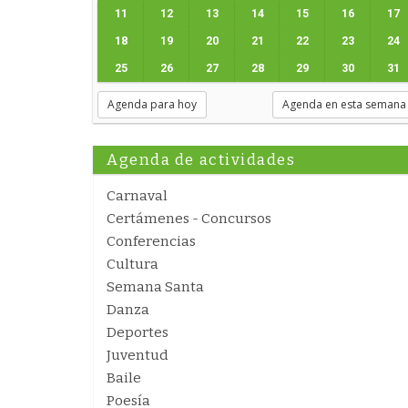
11
12
13
14
15
16
17
18
19
20
21
22
23
24
25
26
27
28
29
30
31
Agenda para hoy
Agenda en esta semana
Agenda de actividades
Carnaval
Certámenes - Concursos
Conferencias
Cultura
Semana Santa
Danza
Deportes
Juventud
Baile
Poesía