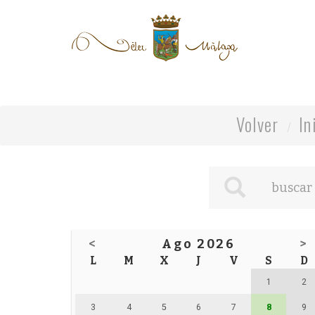
Volver
In
<
Ago 2026
>
L
M
X
J
V
S
D
1
2
3
4
5
6
7
8
9