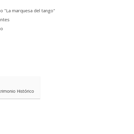
 "La marquesa del tango"
antes
to
)
trimonio Histórico