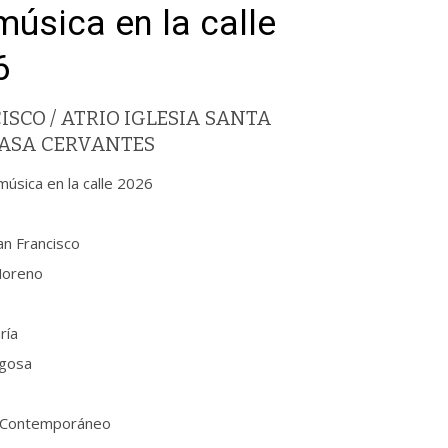
úsica en la calle
6
CO / ATRIO IGLESIA SANTA
 CASA CERVANTES
úsica en la calle 2026
an Francisco
Moreno
ría
egosa
te Contemporáneo