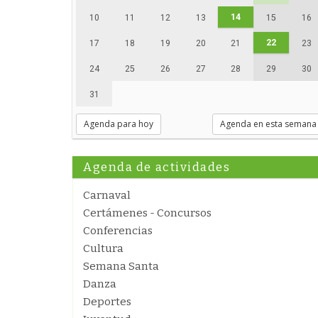
14
10
11
12
13
15
16
22
17
18
19
20
21
23
24
25
26
27
28
29
30
31
Agenda para hoy
Agenda en esta semana
Agenda de actividades
Carnaval
Certámenes - Concursos
Conferencias
Cultura
Semana Santa
Danza
Deportes