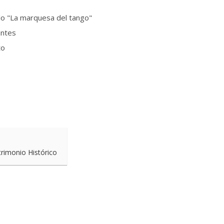
 "La marquesa del tango"
antes
to
)
trimonio Histórico