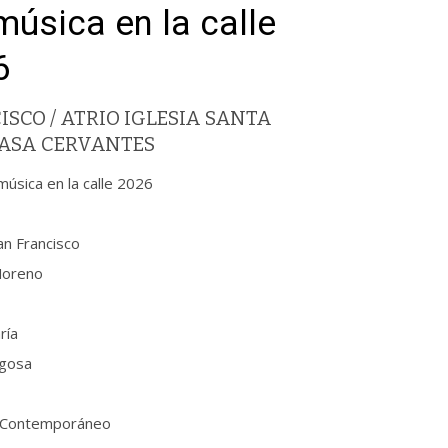
úsica en la calle
6
CO / ATRIO IGLESIA SANTA
 CASA CERVANTES
úsica en la calle 2026
an Francisco
Moreno
ría
egosa
te Contemporáneo