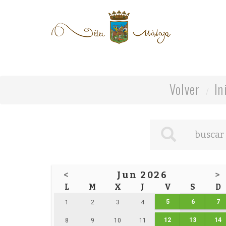
Volver
In
<
Jun 2026
>
L
M
X
J
V
S
D
5
6
7
1
2
3
4
12
13
14
8
9
10
11