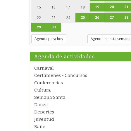
19
20
21
15
16
17
18
25
26
27
28
22
23
24
29
30
Agenda para hoy
Agenda en esta semana
Agenda de actividades
Carnaval
Certámenes - Concursos
Conferencias
Cultura
Semana Santa
Danza
Deportes
Juventud
Baile