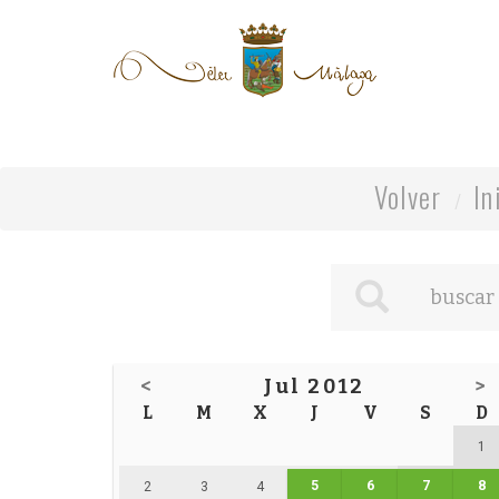
Volver
In
<
Jul 2012
>
L
M
X
J
V
S
D
1
5
6
7
8
2
3
4