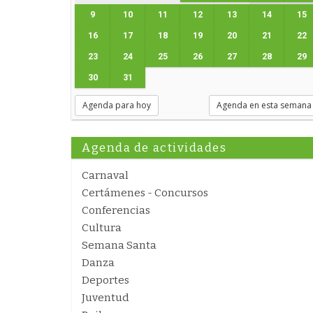
9
10
11
12
13
14
15
16
17
18
19
20
21
22
23
24
25
26
27
28
29
30
31
Agenda para hoy
Agenda en esta semana
Agenda de actividades
Carnaval
Certámenes - Concursos
Conferencias
Cultura
Semana Santa
Danza
Deportes
Juventud