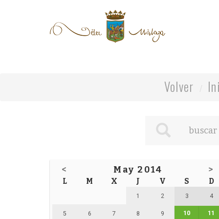
Volver
In
<
May 2014
>
L
M
X
J
V
S
D
1
2
3
4
10
11
5
6
7
8
9