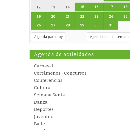
15
16
17
18
12
13
14
19
20
21
22
23
24
25
26
27
28
29
30
31
Agenda para hoy
Agenda en esta semana
Agenda de actividades
Carnaval
Certámenes - Concursos
Conferencias
Cultura
Semana Santa
Danza
Deportes
Juventud
Baile