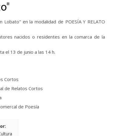
o"
aquín Lobato" en la modalidad de POESÍA Y RELATO
tores nacidos o residentes en la comarca de la
 el 13 de junio a las 14 h.
os Cortos
 de Relatos Cortos
a
mercal de Poesía
or:
Cultura