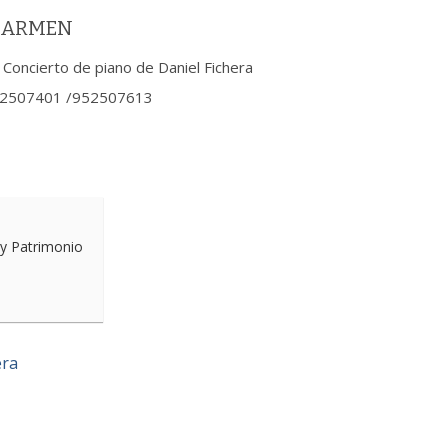
 CARMEN
Concierto de piano de Daniel Fichera
 952507401 /952507613
 y Patrimonio
era