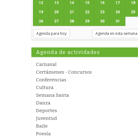
12
13
14
15
16
17
18
19
20
21
22
23
24
25
26
27
28
29
30
31
Agenda para hoy
Agenda en esta semana
Agenda de actividades
Carnaval
Certámenes - Concursos
Conferencias
Cultura
Semana Santa
Danza
Deportes
Juventud
Baile
Poesía