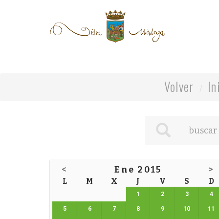
Volver
In
<
Ene 2015
>
L
M
X
J
V
S
D
1
2
3
4
5
6
7
8
9
10
11